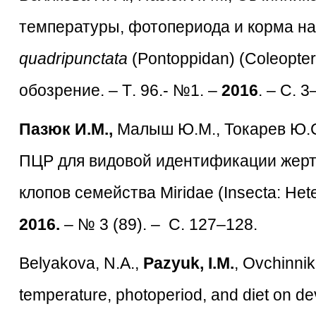
температуры, фотопериода и корма н
quadripunctata
(Pontoppidan) (Coleopter
обозрение. –
T
. 96.- №1. –
2016
. – C. 3
Пазюк И.М.,
Малыш Ю.М., Токарев Ю.С
ПЦР для видовой идентификации жер
клопов семейства Miridae (Insecta: Het
2016.
– № 3 (89). – С. 127–128.
Belyakova, N.A.,
Pazyuk, I.M.
, Ovchinnik
temperature, photoperiod, and diet on de