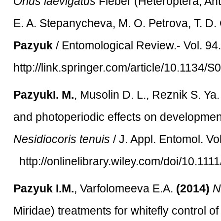
Orius laevigatus
Fieber (Heteroptera, Ant
E. A. Stepanycheva, M. O. Petrova, T. 
Pazyuk
/ Entomological Review.- Vol. 94
http://link.springer.com/article/10.113
PazyukI. M.
, Musolin D. L., Reznik S. Ya
and photoperiodic effects on developme
Nesidiocoris tenuis
/ J. Appl. Entomol. Vol
http://onlinelibrary.wiley.com/doi/10.1111
Pazyuk I.M.
, Varfolomeeva E.A.
(2014)
N
Miridae) treatments for whitefly control of 