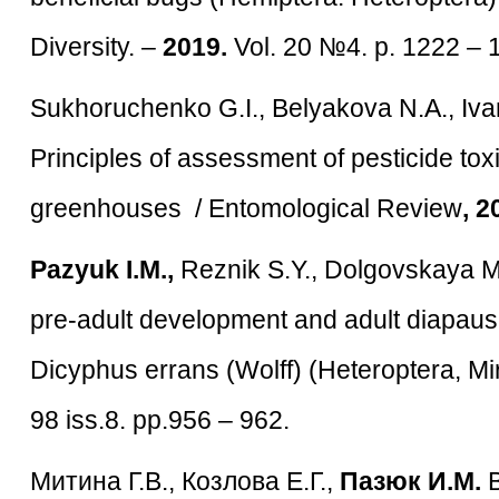
Diversity. –
2019.
Vol. 20 №4. p. 1222 – 
Sukhoruchenko G.I., Belyakova N.A., Iva
Principles of assessment of pesticide toxi
greenhouses / Entomological Review
, 2
Pazyuk
I.
M.,
Reznik S.Y., Dolgovskaya M.Y
pre-adult development and adult diapau
Dicyphus errans (Wolff) (Heteroptera, Mi
98 iss.8. pp.956 – 962.
Митина Г.В., Козлова Е.Г.,
Пазюк И.М.
В