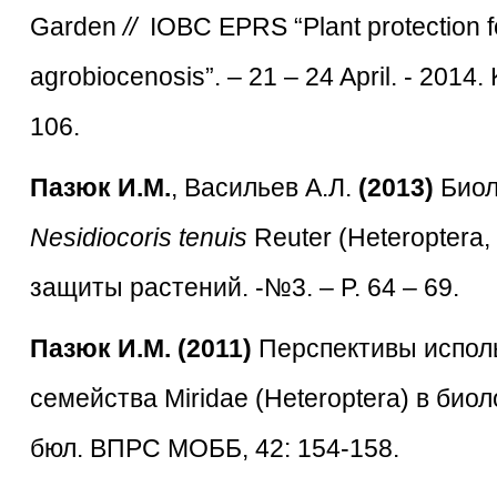
Garden
//
IOBC EPRS “Plant protection for
agrobiocenosis”. – 21 – 24 April. - 2014.
106.
Пазюк И.М.
, Васильев А.Л.
(2013)
Биол
Nesidiocoris tenuis
Reuter (Heteroptera,
защиты растений. -№3. – P. 64 – 69.
Пазюк И.М. (2011)
Перспективы исполь
семейства Miridae (Heteroptera) в би
бюл. ВПРС МОББ, 42: 154-158.