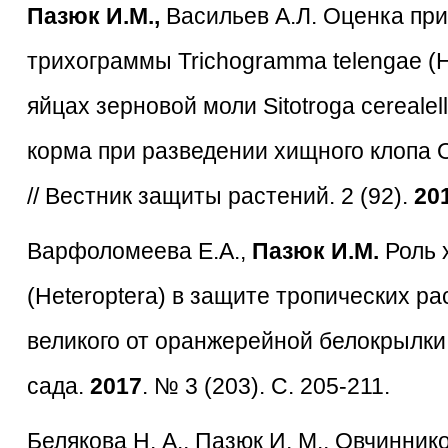
Пазюк И.М.,
Васильев А.Л. Оценка пр
трихограммы Trichogramma telengae (H
яйцах зерновой моли Sitotroga cerealell
корма при разведении хищного клопа Or
// Вестник защиты растений. 2 (92).
20
Варфоломеева Е.А.,
Пазюк И.М.
Роль х
(Heteroptera) в защите тропических р
великого от оранжерейной белокрылки 
сада.
2017
. № 3 (203). С. 205-211.
Белякова Н. А., Пазюк И. М., Овчиннико