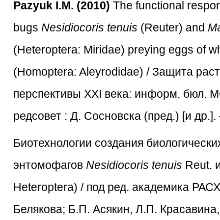
Pazyuk I.M. (2010)
The functional respo
bugs
Nesidiocoris tenuis
(Reuter) and
Ma
(Heteroptera: Miridae) preying eggs of wh
(Homoptera: Aleyrodidae) / Защита рас
перспективы XXI века: информ. бюл. 
редсовет : Д. Сосновска (пред.) [и др.].
Биотехнологии создания биологически
энтомофагов
Nesidiocoris
tenuis
Reut. 
Heteroptera) / под ред. академика РА
Белякова; Б.П. Асякин, Л.П. Красавина